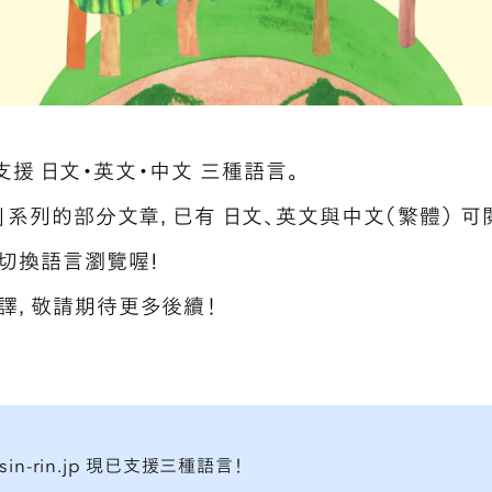
新改版支援 日文・英文・中文 三種語言。
」系列的部分文章，已有 日文、英文與中文（繁體） 可
切換語言瀏覽喔!
譯，敬請期待更多後續！
sin-rin.jp 現已支援三種語言！