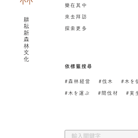
樂在其中
來去拜訪
耕耘新森林文化
探索更多
依標籤搜尋
#森林経営
#伐木
#木を
#木を運ぶ
#間伐材
#実
依關鍵字搜尋: