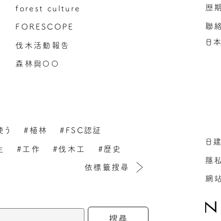
歷
forest culture
聯
FORESCOPE
日
伐木活動報告
森林與〇〇
使う
#植林
#FSC認証
日
生
#工作
#伐木工
#歴史
隱
依標籤搜尋
網