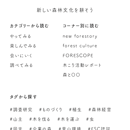
新しい森林文化を耕そう
カテゴリーから読む
コーナー別に読む
やってみる
new forestory
楽しんでみる
forest culture
会いにいく
FORESCOPE
調べてみる
木こり活動レポート
森と〇〇
タグから探す
#調査研究
#ものづくり
#植生
#森林経営
#山主
#木を伐る
#木を運ぶ
#虫
#同定
#企業の森
#里山環境
#FSC認証