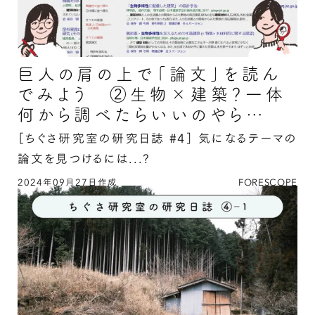
巨人の肩の上で「論文」を読ん
でみよう ②生物×建築？一体
何から調べたらいいのやら…
［ちぐさ研究室の研究日誌 #4］
気になるテーマの
論文を見つけるには...?
2024年09月27日作成
FORESCOPE
巨人の肩の上で「論文」を読んでみよう ②生物
×建築？一体何から調べたらいいのやら…の続き
を読む