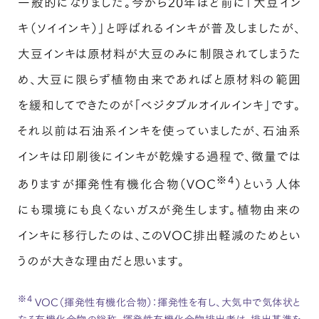
一般的になりました。今から20年ほど前に「大豆イン
キ（ソイインキ）」と呼ばれるインキが普及しましたが、
大豆インキは原材料が大豆のみに制限されてしまうた
め、大豆に限らず植物由来であればと原材料の範囲
を緩和してできたのが「ベジタブルオイルインキ」です。
それ以前は石油系インキを使っていましたが、石油系
インキは印刷後にインキが乾燥する過程で、微量では
※4
ありますが揮発性有機化合物（VOC
）という人体
にも環境にも良くないガスが発生します。植物由来の
インキに移行したのは、このVOC排出軽減のためとい
うのが大きな理由だと思います。
※4
VOC（揮発性有機化合物）：揮発性を有し、大気中で気体状と
なる有機化合物の総称。揮発性有機化合物排出者は、排出基準を