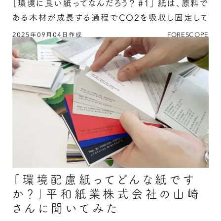
［環境に良い紙ってなんだろう？ #1］
紙は、原料で
ある木材が成長する過程でCO2を吸収し固定して
いるので、紙を焼却しても新たにCO2を排出したこ
2025年09月04日作成
FORESCOPE
「紙づくりはカーボンニュートラルって本当です
とにはならない …
か？」日本製紙連合会の秋山さんに聞いてみたの
続きを読む
「環境配慮紙ってどんな紙です
か？」平和紙業株式会社の山崎
さんに聞いてみた