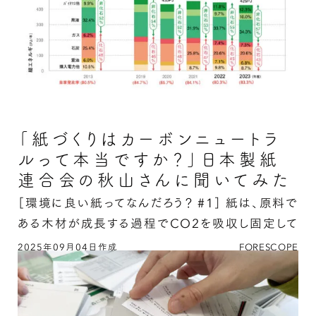
「紙づくりはカーボンニュートラ
ルって本当ですか？」日本製紙
連合会の秋山さんに聞いてみた
［環境に良い紙ってなんだろう？ #1］
紙は、原料で
ある木材が成長する過程でCO2を吸収し固定して
いるので、紙を焼却しても新たにCO2を排出したこ
2025年09月04日作成
FORESCOPE
「紙づくりはカーボンニュートラルって本当です
とにはならない …
か？」日本製紙連合会の秋山さんに聞いてみたの
続きを読む