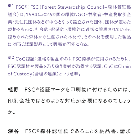
※1
FSC®：FSC（Forest Stewardship Council=森林管理協
議会）は、1994年に26カ国の環境NGO・林業者・林産物取引企
業・先住民団体などが中心となって設立された団体。団体が定めた
規格をもとに、社会的・経済的・環境的に適切に管理されていると
認められた森林から生産された木材や、その木材を使用した製品
にはFSC認証製品として販売が可能になる。
※2
CoC認証：適格な製品のみにFSC商標が使用されるために、
FSC認証材や製品を取り扱う業者が取得する認証。CoCはChain
of Custody（管理の連鎖）という意味。
植野
FSC®認証マークを印刷物に付けるためには、
印刷会社ではどのような対応が必要になるのでしょう
か。
深谷
FSC®森林認証紙であることを納品書、請求