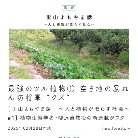
大人も夢中になる？虫網を使わない虫の捕まえ方
②ピットフォールトラップの続きを読む
最強のツル植物① 空き地の暴れ
ん坊将軍 “クズ”
［里山よもやま話 〜人と植物が暮らす社会〜
#1］
植物生態学者・柳沢直教授の新連載がスター
ト！
2025年02月28日作成
new forestory
最強のツル植物① 空き地の暴れん坊将軍 “ク