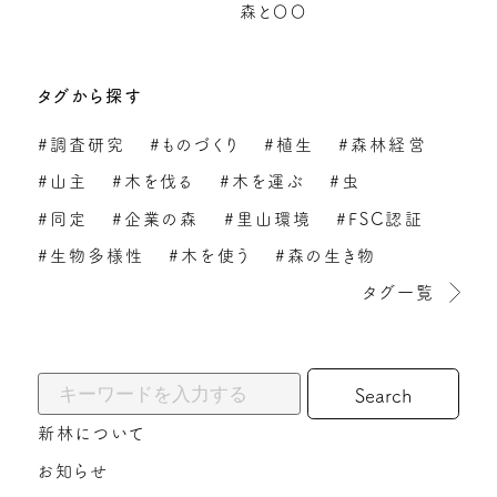
森と〇〇
タグから探す
#調査研究
#ものづくり
#植生
#森林経営
#山主
#木を伐る
#木を運ぶ
#虫
#同定
#企業の森
#里山環境
#FSC認証
#生物多様性
#木を使う
#森の生き物
タグ一覧
キーワードから探す:
新林について
お知らせ