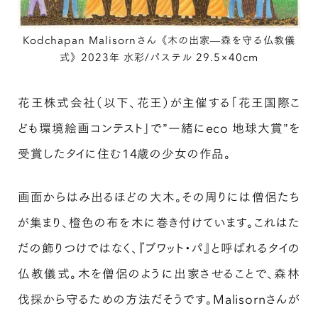
Kodchapan Malisornさん《木の出家—森を守る仏教儀
式》2023年 水彩/パステル 29.5×40cm
花王株式会社（以下、花王）が主催する「花王国際こ
ども環境絵画コンテスト」で”一緒にeco 地球大賞”を
受賞したタイに住む14歳の少女の作品。
画面からはみ出るほどの大木。その周りには僧侶たち
が集まり、橙色の布を木に巻き付けています。これはた
だの飾りつけではなく、『ブワット・パ』と呼ばれるタイの
仏教儀式。木を僧侶のように出家させることで、森林
伐採から守るための方法だそうです。Malisornさんが