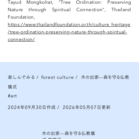
Tayud Mongkolrat, “Tree Ordination: Preserving
Nature through Spiritual Connection”, Thailand
Foundation,
https://www.thailandfoundation.or.th/culture_heritage
/tree-ordination-preserving-nature-through-spiritual-
connection/
楽しんでみる
/
forest culture
/
木の出家—森を守る仏教
儀式
art
2024年09月30日作成
/
2026年05月07日更新
木の出家—森を守る仏教儀