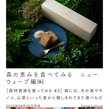
森の恵みを食べてみる ニュー
ウェーブ編￼
［森林資源を使ってみる #3］
森には、木の実やキ
ノコ、山菜といった昔から親しまれてきた食べもの
が豊富にありますが、最近では、間伐材や竹害、獣
2023年04月20日作成
forest culture