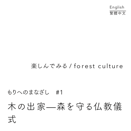
English
繁體中文
メイン コンテンツにスキップ
楽しんでみる
/
forest culture
もりへのまなざし #1
木の出家—森を守る仏教儀
式