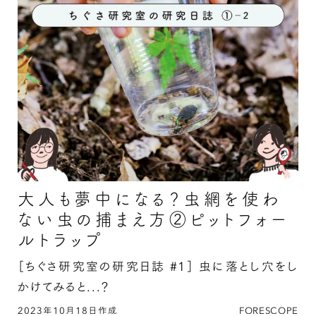
森の恵みを食べてみる ニューウェーブ編￼の続
害といった …
きを読む
大人も夢中になる？虫網を使わ
ない虫の捕まえ方②ピットフォー
ルトラップ
［ちぐさ研究室の研究日誌 #1］
虫に落とし穴をし
かけてみると...？
2023年10月18日作成
FORESCOPE