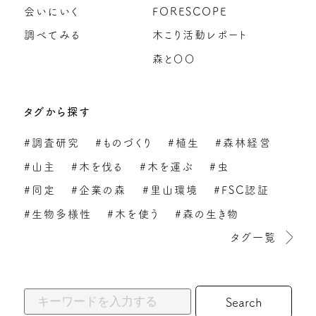
会いにいく
FORESCOPE
調べてみる
木こり活動レポート
森と〇〇
タグから探す
#調査研究
#ものづくり
#植生
#森林経営
#山主
#木を伐る
#木を運ぶ
#虫
#同定
#企業の森
#里山環境
#FSC認証
#生物多様性
#木を使う
#森の生き物
タグ一覧
キーワードから探す: