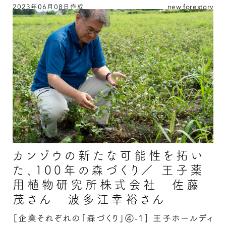
は？
2023年06月08日作成
new forestory
子どもたちに森林を残すために 株式会社 木の
里工房 木薫／代表 國里哲也さんの続きを読む
カンゾウの新たな可能性を拓い
た、100年の森づくり／ 王子薬
用植物研究所株式会社 佐藤
茂さん 波多江幸裕さん
［企業それぞれの「森づくり」④-1］
王子ホールディ