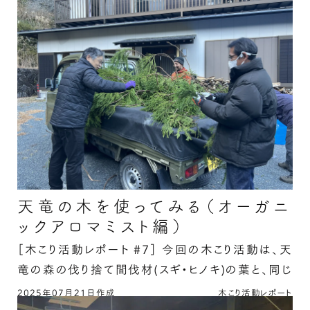
天竜の木を使ってみる（オーガニ
ックアロマミスト編）
［木こり活動レポート #7］
今回の木こり活動は、天
竜の森の伐り捨て間伐材(スギ・ヒノキ)の葉と、同じ
く天竜産の木材チップからエキスを抽出した、オー
2025年07月21日作成
木こり活動レポート
天竜の木を使ってみる（オーガニックアロマミス
ガ …