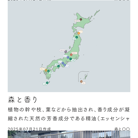
製紙用チップから、さらなる価値を生み出す精油
か。マ …
づくり／株式会社レインボー 岡部和広さんの続
きを読む
森と香り
植物の幹や枝、葉などから抽出され、香り成分が凝
縮された天然の芳香成分である精油（エッセンシャ
ルオイル）。近年、日本各地の …
2025年07月21日作成
森と〇〇
森と香りの続きを読む