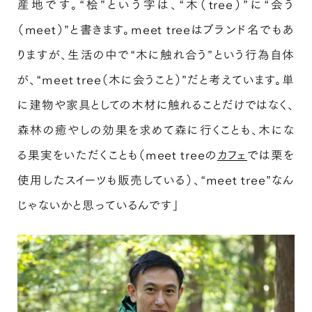
産地です。“桧”という字は、“木（tree）”に“会う
（meet）”と書きます。meet treeはブランド名でもあ
りますが、生活の中で“木に触れ合う”という行為自体
が、“meet tree（木に会うこと）”だと考えています。単
に建物や家具としての木材に触れることだけではなく、
森林の癒やしの効果を求めて森に行くことも、木にな
る果実をいただくことも（meet treeの
カフェ
では栗を
使用したスイーツも販売している）、“meet tree”なん
じゃないかと思っているんです」