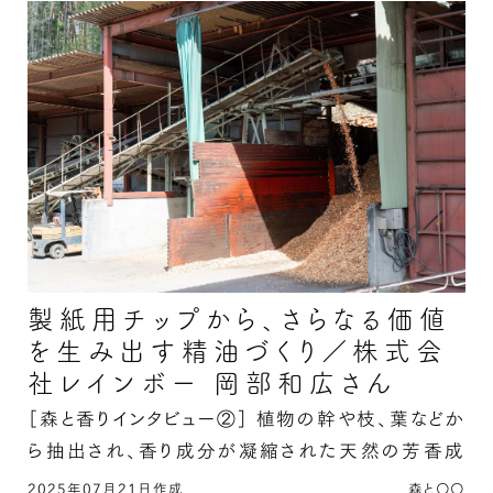
製紙用チップから、さらなる価値
を生み出す精油づくり／株式会
社レインボー 岡部和広さん
［森と香りインタビュー②］
植物の幹や枝、葉などか
ら抽出され、香り成分が凝縮された天然の芳香成
分である精油は、どのように作られているのでしょう
2025年07月21日作成
森と〇〇