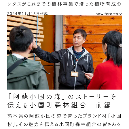
ングスがこれまでの植林事業で培った植物育成の
知見から、成功させたカンゾウ大規模栽培とは？
2024年11月15日作成
new forestory
カンゾウの新たな可能性を拓いた、100年の森づ
くり／ 王子薬用植物研究所株式会社 佐藤茂さ
ん 波多江幸裕さんの続きを読む
「阿蘇小国の森」のストーリーを
伝える小国町森林組合 前編
熊本県の阿蘇小国の森で育ったブランド材「小国
杉」。その魅力を伝える小国町森林組合の皆さんを