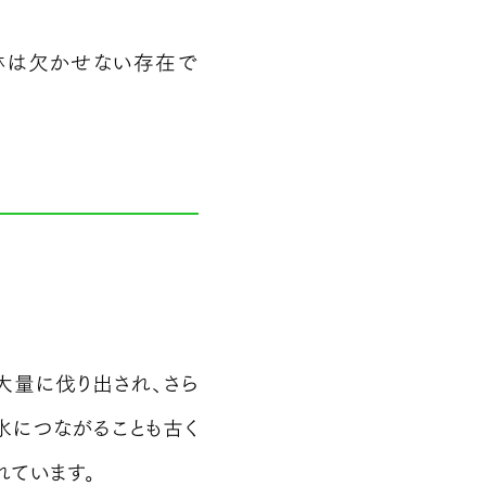
林は欠かせない存在で
大量に伐り出され、さら
水につながることも古く
ています。