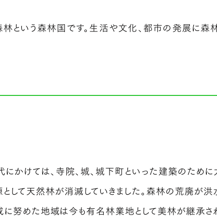
森林という森林国です。生活や文化、都市の発展に森
にかけては、寺院、城、城下町といった建築のために
として天然林が消滅していきました。森林の荒廃が洪
成に努めた地域は今も有名林業地として美林が継承され