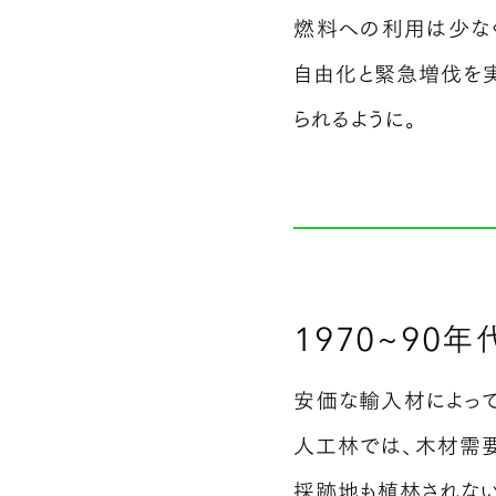
燃料への利用は少な
自由化と緊急増伐を
られるように。
1970~90年
安価な輸入材によっ
人工林では、木材需
採跡地も植林されない