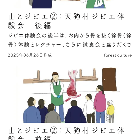
山とジビエ②：天狗村ジビエ体
験会 後編
ジビエ体験会の後半は、お肉から骨を抜く徐骨（徐
骨）体験とレクチャー、さらに試食会と盛りだくさ
ん。
2025年06月26日作成
forest culture
山とジビエ②：天狗村ジビエ体験会 後編の続き
を読む
山とジビエ②：天狗村ジビエ体
験会 前編