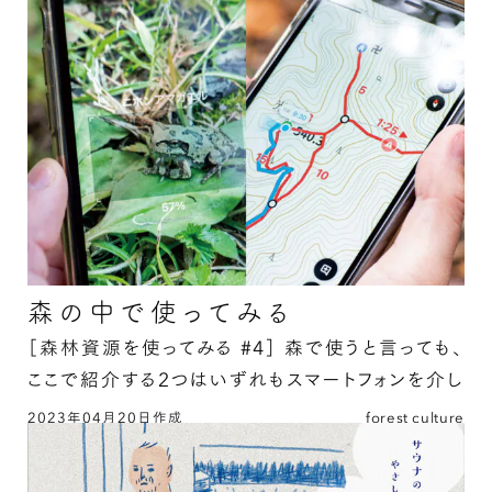
新林連載者がすすめる森にまつわる映画の続きを
読む
森の中で使ってみる
［森林資源を使ってみる #4］
森で使うと言っても、
ここで紹介する2つはいずれもスマートフォンを介し
て使用する道具です。登山やキャンプなど、森での
2023年04月20日作成
forest culture
森の中で使ってみるの続きを読む
アクテ …