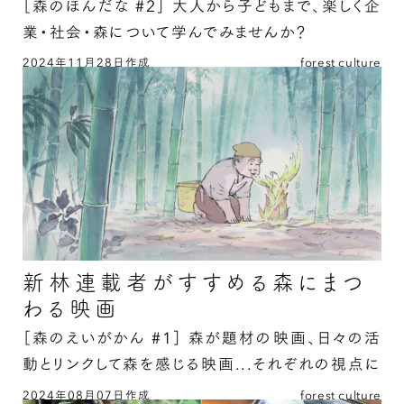
［森のほんだな #2］
大人から子どもまで、楽しく企
業・社会・森について学んでみませんか？
2024年11月28日作成
forest culture
企業と森を知る7冊の続きを読む
新林連載者がすすめる森にまつ
わる映画
［森のえいがかん #1］
森が題材の映画、日々の活
動とリンクして森を感じる映画...それぞれの視点に
よる“森にまつわる”映画
2024年08月07日作成
forest culture