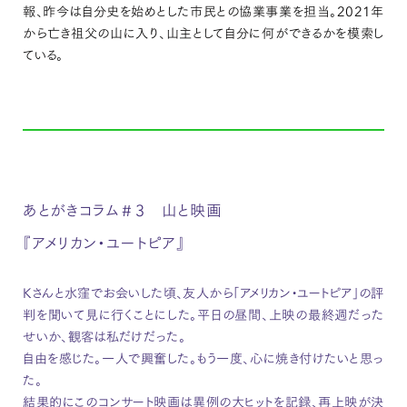
報、昨今は自分史を始めとした市民との協業事業を担当。2021年
から亡き祖父の山に入り、山主として自分に何ができるかを模索し
ている。
あとがきコラム＃3 山と映画
『アメリカン・ユートピア』
Kさんと水窪でお会いした頃、友人から「アメリカン・ユートピア」の評
判を聞いて見に行くことにした。平日の昼間、上映の最終週だった
せいか、観客は私だけだった。
自由を感じた。一人で興奮した。もう一度、心に焼き付けたいと思っ
た。
結果的にこのコンサート映画は異例の大ヒットを記録、再上映が決