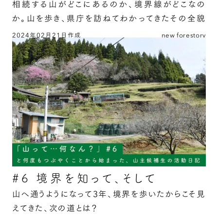
相続する山がどこにあるのか、境界線がどこなの
か。山を歩き、県庁を訪ねてわかってきたその全貌
とは？
2024年02月21日作成
new forestory
#5 山の境界を歩く（3）の続きを読む
#6 境界を知って、そして
山へ通うようになって3年、境界を歩いたからこそ見
えてきた、次の道とは？