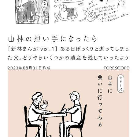
山林の担い手になったら
［新林まんが vol.1］
ある日ぽっくりと逝ってしまっ
た父。どうやらいくつかの遺産を残していったよう
で、まずは自治体の窓口に相談に行ってみることに
2023年08月31日作成
FORESCOPE
山林の担い手になったらの続きを読む
…