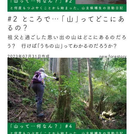
#2 ところで…「山」ってどこにあ
るの？
祖父と過ごした思い出の山はどこにあるのだろ
う？ 行けば「うちの山」ってわかるのだろうか？
2023年07月31日作成
new forestory
#2 ところで…「山」ってどこにあるの？ の続
きを読む