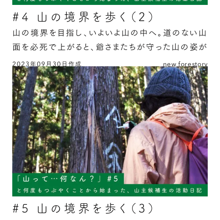
#4 山の境界を歩く（2）
山の境界を目指し、いよいよ山の中へ。道のない山
面を必死で上がると、爺さまたちが守った山の姿が
あった。
2023年09月30日作成
new forestory
#4 山の境界を歩く（2） の続きを読む
#5 山の境界を歩く（3）