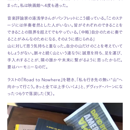
まった。私は映画館へ4度も通った。
音楽評論家の湯浅学さんがパンフレットにこう綴っている。「このステ
ージには伴奏者然とした人がいない。皆がそれぞれのできることを
できることの限界を超えてでもやっている。（中略）自分のために奏で
ることがみんなのためになる、そのように感じられる」
山に対して思う気持ちと重なった。自分の山だけのことを考えていて
もしょうがない。脈々と続く山という連なりに誠意を持ち、足を運び、
手入れすることが、隣の誰かや未来に繋がるように思ったからだ。
要はハーモニーなのだ。
ラストの『Road to Nowhere』を聴き、「私も行き先の無い“山”へ
向かって行こう。きっと全ては上手くいくよ」と、デヴィッド・バーンにな
ったつもりで落涙した（笑）。