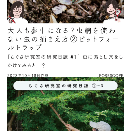
大人も夢中になる？虫網を使わ
ない虫の捕まえ方②ピットフォー
ルトラップ
［ちぐさ研究室の研究日誌 #1］
虫に落とし穴をし
かけてみると...？
2023年10月18日作成
FORESCOPE
大人も夢中になる？虫網を使わない虫の捕まえ方
②ピットフォールトラップの続きを読む