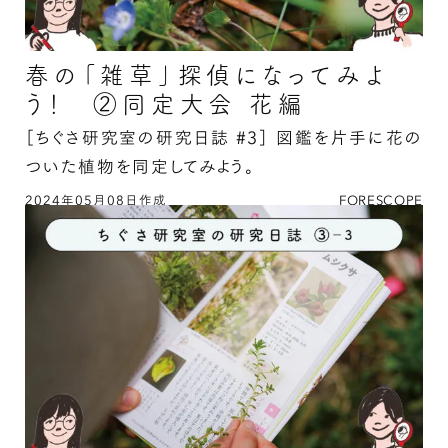
春の「雑草」探偵になってみよ
う！ ②同定大会 花編
［ちぐさ研究室の研究日誌 #3］
図鑑を片手に花の
ついた植物を同定してみよう。
2024年05月08日作成
FORESCOPE
春の「雑草」探偵になってみよう！ ②同定大会
花編の続きを読む