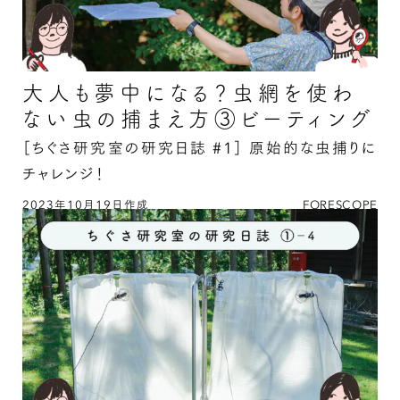
大人も夢中になる？虫網を使わ
ない虫の捕まえ方③ビーティング
［ちぐさ研究室の研究日誌 #1］
原始的な虫捕りに
チャレンジ！
2023年10月19日作成
FORESCOPE
大人も夢中になる？虫網を使わない虫の捕まえ方
③ビーティングの続きを読む