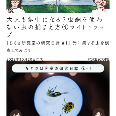
大人も夢中になる？虫網を使わ
ない虫の捕まえ方④ライトトラッ
プ
［ちぐさ研究室の研究日誌 #1］
光に集まる虫を観
察してみよう！
2023年10月20日作成
FORESCOPE
大人も夢中になる？虫網を使わない虫の捕まえ方
④ライトトラップの続きを読む