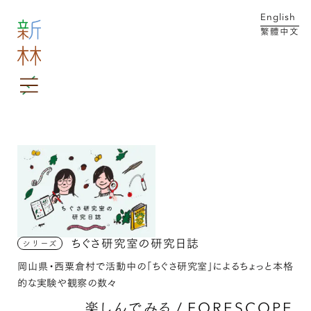
English
繁體中文
MENU
メイン コンテンツにスキップ
ちぐさ研究室の研究日誌
シリーズ
岡山県・西粟倉村で活動中の「ちぐさ研究室」によるちょっと本格
的な実験や観察の数々
楽しんでみる
/
FORESCOPE