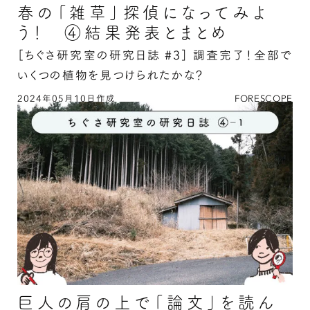
春の「雑草」探偵になってみよ
う！ ④結果発表とまとめ
［ちぐさ研究室の研究日誌 #3］
調査完了！全部で
いくつの植物を見つけられたかな？
2024年05月10日作成
FORESCOPE
春の「雑草」探偵になってみよう！ ④結果発表
とまとめの続きを読む
巨人の肩の上で「論文」を読ん