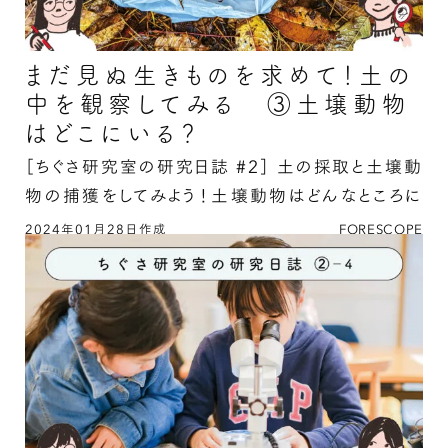
まだ見ぬ生きものを求めて！土の
中を観察してみる ③土壌動物
はどこにいる？
［ちぐさ研究室の研究日誌 #2］
土の採取と土壌動
物の捕獲をしてみよう！土壌動物はどんなところに
いるのかな？
2024年01月28日作成
FORESCOPE
まだ見ぬ生きものを求めて！土の中を観察してみ
る ③土壌動物はどこにいる？の続きを読む