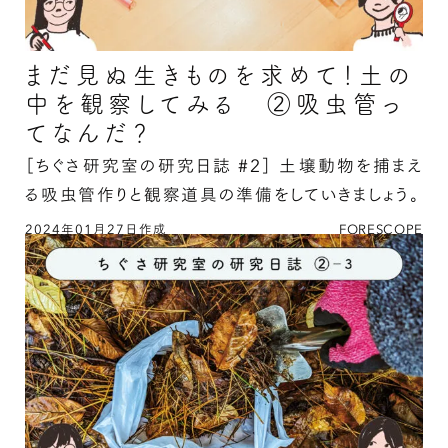
まだ見ぬ生きものを求めて！土の
中を観察してみる ②吸虫管っ
てなんだ？
［ちぐさ研究室の研究日誌 #2］
土壌動物を捕まえ
る吸虫管作りと観察道具の準備をしていきましょう。
2024年01月27日作成
FORESCOPE
まだ見ぬ生きものを求めて！土の中を観察してみ
る ②吸虫管ってなんだ？の続きを読む