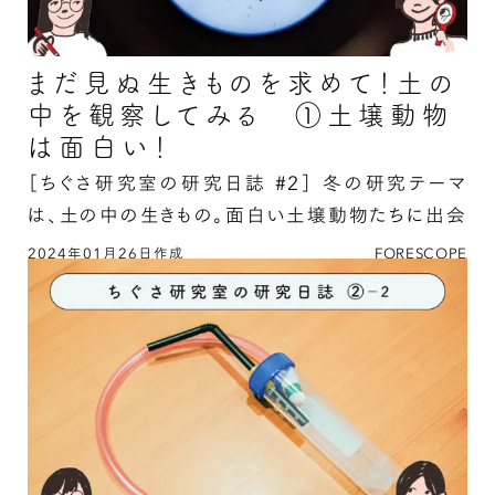
まだ見ぬ生きものを求めて！土の
中を観察してみる ①土壌動物
は面白い！
［ちぐさ研究室の研究日誌 #2］
冬の研究テーマ
は、土の中の生きもの。面白い土壌動物たちに出会
おう！
2024年01月26日作成
FORESCOPE
まだ見ぬ生きものを求めて！土の中を観察してみ
る ①土壌動物は面白い！の続きを読む