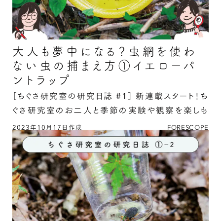
大人も夢中になる？虫網を使わ
ない虫の捕まえ方①イエローパ
ントラップ
［ちぐさ研究室の研究日誌 #1］
新連載スタート！ち
ぐさ研究室のお二人と季節の実験や観察を楽しも
う。
2023年10月17日作成
FORESCOPE
大人も夢中になる？虫網を使わない虫の捕まえ方
①イエローパントラップの続きを読む